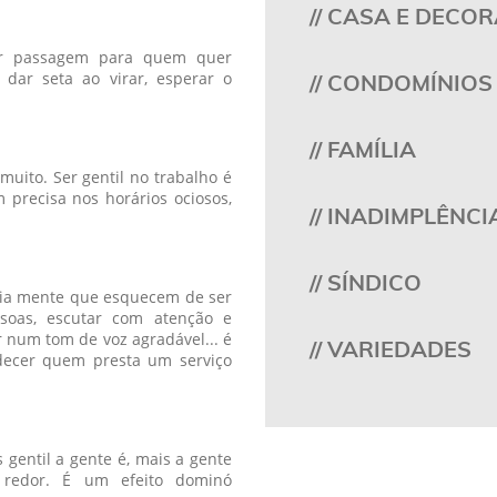
// CASA E DECO
 dar passagem para quem quer
, dar seta ao virar, esperar o
// CONDOMÍNIOS
// FAMÍLIA
uito. Ser gentil no trabalho é
m precisa nos horários ociosos,
// INADIMPLÊNCI
// SÍNDICO
pria mente que esquecem de ser
ssoas, escutar com atenção e
r num tom de voz agradável... é
// VARIEDADES
decer quem presta um serviço
 gentil a gente é, mais a gente
 redor. É um efeito dominó