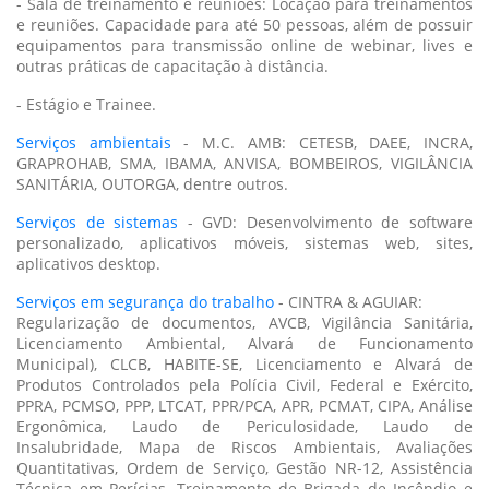
- Sala de treinamento e reuniões: Locação para treinamentos
e reuniões. Capacidade para até 50 pessoas, além de possuir
equipamentos para transmissão online de webinar, lives e
outras práticas de capacitação à distância.
- Estágio e Trainee.
Serviços ambientais
- M.C. AMB: CETESB, DAEE, INCRA,
GRAPROHAB, SMA, IBAMA, ANVISA, BOMBEIROS, VIGILÂNCIA
SANITÁRIA, OUTORGA, dentre outros.
Serviços de sistemas
- GVD: Desenvolvimento de software
personalizado, aplicativos móveis, sistemas web, sites,
aplicativos desktop.
Serviços em segurança do trabalho
- CINTRA & AGUIAR:
Regularização de documentos, AVCB, Vigilância Sanitária,
Licenciamento Ambiental, Alvará de Funcionamento
Municipal), CLCB, HABITE-SE, Licenciamento e Alvará de
Produtos Controlados pela Polícia Civil, Federal e Exército,
PPRA, PCMSO, PPP, LTCAT, PPR/PCA, APR, PCMAT, CIPA, Análise
Ergonômica, Laudo de Periculosidade, Laudo de
Insalubridade, Mapa de Riscos Ambientais, Avaliações
Quantitativas, Ordem de Serviço, Gestão NR-12, Assistência
Técnica em Perícias, Treinamento de Brigada de Incêndio e