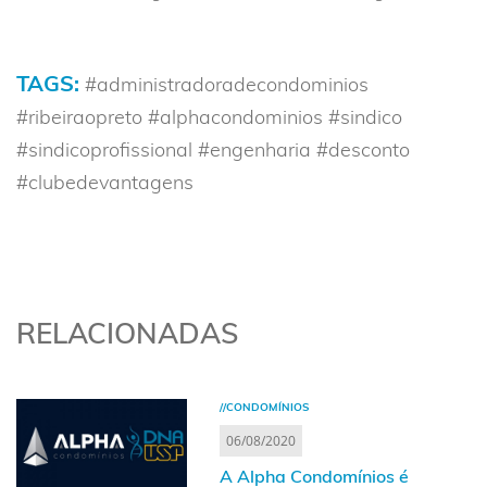
TAGS:
#administradoradecondominios
#ribeiraopreto #alphacondominios #sindico
#sindicoprofissional #engenharia #desconto
#clubedevantagens
RELACIONADAS
//CONDOMÍNIOS
06/08/2020
A Alpha Condomínios é