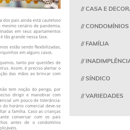
// CASA E DECO
a dos pais ainda está cauteloso
// CONDOMÍNIOS
sse mesmo cenário de pandemia,
finadas em seus apartamentos
é tão grande nessa fase.
// FAMÍLIA
os estão sendo flexibilizadas,
parquinhos em alguns casos.
// INADIMPLÊNCI
quenos, tanto por questões de
rus. Assim, é preciso alertar o
zação das mãos ao brincar com
// SÍNDICO
não tem noção do perigo, por
eciso dirigir e manobrar com
// VARIEDADES
encial um pouco de tolerância:
ro do horário comercial deve-se
tar a família. Caso as crianças
sante conversar com os pais
lhos antes de o condomínio
licáveis.