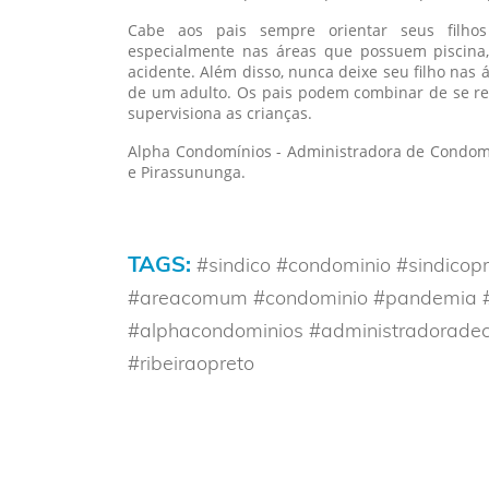
Cabe aos pais sempre orientar seus filhos
especialmente nas áreas que possuem piscina,
acidente. Além disso, nunca deixe seu filho nas
de um adulto. Os pais podem combinar de se re
supervisiona as crianças.
Alpha Condomínios - Administradora de Condomí
e Pirassununga.
TAGS:
#sindico #condominio #sindicopr
#areacomum #condominio #pandemia #
#alphacondominios #administradorade
#ribeiraopreto