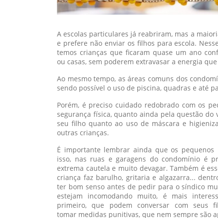
A escolas particulares já reabriram, mas a maiori
e prefere não enviar os filhos para escola. Ne
temos crianças que ficaram quase um ano con
ou casas, sem poderem extravasar a energia que 
Ao mesmo tempo, as áreas comuns dos condomíni
sendo possível o uso de piscina, quadras e até 
Porém, é preciso cuidado redobrado com os pe
segurança física, quanto ainda pela questão do ví
seu filho quanto ao uso de máscara e higieni
outras crianças.
É importante lembrar ainda que os pequenos 
isso, nas ruas e garagens do condomínio é pr
extrema cautela e muito devagar. Também é ess
criança faz barulho, gritaria e algazarra... dent
ter bom senso antes de pedir para o síndico mul
estejam incomodando muito, é mais interes
primeiro, que podem conversar com seus fi
tomar medidas punitivas, que nem sempre são ap