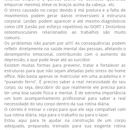
empurrar mesmo), eleve os braços acima da cabeça, etc.
O stress causado no corpo devido à má postura e a falta de
movimentos podem gerar danos irreversíveis à estrurura
corporal. Lesões podem aparecer e até mesmo diagnósticos
como LER (Lesão por esforço repetitivo) ou DORT ( Distúrbios
osteomusculares relacionados ao trabalho) são muito
comuns.
Os problemas não param por aí!!!! As consequências podem
refletir diretamente na saúde mental das pessoas, afetando o
desempenho emocional, contribuindo com o aumento da
depressão, o que pode levar até ao suicídio!
Existem muitas formas para prevenir, tratar e fortalecer as
estruturas para que não sejam afetadas pelo stress do home
office. Não basta apenas se matricular em uma academia e ir
"puxando ferro". É preciso saber a real necessidade do seu
corpo, ou seja, descobrir do que realmente ele precisa para
ter uma boa saúde física e mental. É de extrema importância
um bom acompanhamento profissional para saber a real
necessidade do seu corpo dentro da sua rotina diária.
O correto é treinar o corpo para que ele seja compatível com
sua rotina diária, seja para o trabalho ou para o lazer.
Estou aqui para te ajudar na construção de um corpo
adequado, preparado, treinado para sua exigente rotina