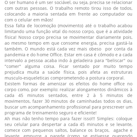
O ser humano é um ser sociável, ou seja, precisa se relacionar
com outras pessoas. O trabalho remoto tirou isso de todos,
colocando a maioria sentada em frente ao computador ou
com o celular em mãos!
Essa falta de locomoção (movimento) até o trabalho acabou
limitando uma função vital do nosso corpo, que é a atividade
física! Nosso corpo precisa se movimentar diariamente pois,
ao mesmo tempo em que consome energia, precisa gastá-la
também. O mundo está cada vez mais obeso por conta da
pandemia e do home Office. Estar em casa é cômodo e a cada
intervalo a pessoa acaba indo à geladeira para "beliscar" ou
"comer" alguma coisa. Ficar sentado por muito tempo
prejudica muita a saúde física, pois afeta as estruturas
musculo-esqueleticas comprometendo a postura corporal.
Existem formas de amenizar os efeitos do home office no
corpo como, por exemplo: realizar alongamentos dinâmicos à
cada 45 minutos sentados, entre 2 à 5 minutos de
movimentos, fazer 30 minutos de caminhadas todos os dias,
buscar um acompanhamento profissional para prescrever um
programa de treinamento seguro e eficiente!
Ah mas não tenho tempo para fazer isso!!! Simples: coloque
seu celular para despertar a cada 45 minutos e se levante,
comece com pequenos saltos, balance os braços, agache e
levante, empurre a parede (como se estivesse querendo