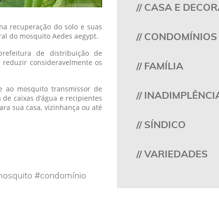
// CASA E DECO
a na recuperação do solo e suas
// CONDOMÍNIOS
ural do mosquito Aedes aegypt.
efeitura de distribuição de
 reduzir consideravelmente os
// FAMÍLIA
e ao mosquito transmissor de
// INADIMPLÊNCI
de caixas d’água e recipientes
ra sua casa, vizinhança ou até
// SÍNDICO
// VARIEDADES
mosquito #condomínio