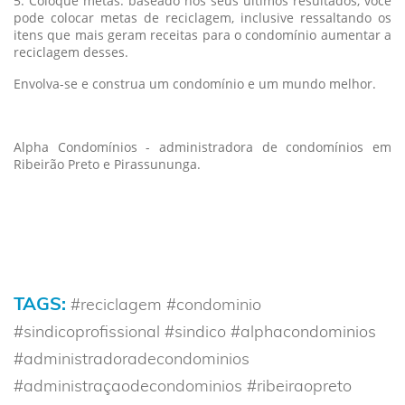
5. Coloque metas: baseado nos seus últimos resultados, você
pode colocar metas de reciclagem, inclusive ressaltando os
itens que mais geram receitas para o condomínio aumentar a
reciclagem desses.
Envolva-se e construa um condomínio e um mundo melhor.
Alpha Condomínios - administradora de condomínios em
Ribeirão Preto e Pirassununga.
TAGS:
#reciclagem #condominio
#sindicoprofissional #sindico #alphacondominios
#administradoradecondominios
#administraçaodecondominios #ribeiraopreto