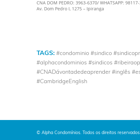
CNA DOM PEDRO: 3963-6370/ WHATSAPP: 98117-
Av. Dom Pedro I, 1275 – Ipiranga
TAGS:
#condominio #sindico #sindicopr
#alphacondominios #sindicos #ribeiraop
#CNADávontadedeaprender #inglês #e
#CambridgeEnglish
© Alpha Condomínios. Todos os direitos reservados