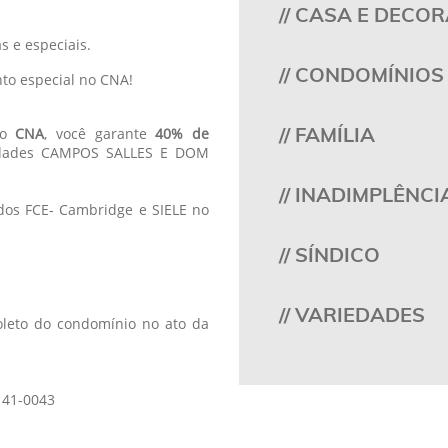
// CASA E DECO
 e especiais.
// CONDOMÍNIOS
to especial no CNA!
// FAMÍLIA
o
CNA
, você garante
40% de
nidades CAMPOS SALLES E DOM
// INADIMPLÊNCI
ados FCE- Cambridge e SIELE no
// SÍNDICO
// VARIEDADES
boleto do condomínio no ato da
141-0043