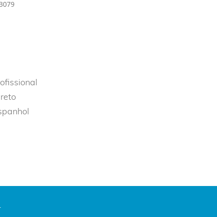
3079
ofissional
reto
spanhol
.