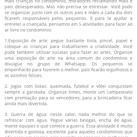
mais crianças no condomínio, moradores reclamando mais e
pais desesperados. Mas não precisa se estressar. Você pode
se organizar junto com os outros pais e mães a cada dia dois
ficarem responsáveis pelos pequenos. E para te ajudar a
entreter a criançada, pensamos em 5 atividades para fazer ao
ar livre no condomínio:
1.Exposição de arte: pegue bastante tinta, pincel, papel e
coloque as crianças para trabalharem a criatividade. Você
pode também utilizar sucatas para fazer as artes. Organize
uma exposição de arte na área comum do condomínio e
divulgue no grupo de Whatsapp. Os pequenos se
empenharão para fazerem o melhor, pais ficarão orgulhosos e
os vizinhos felizes.
2. Jogos com bolas: queimada, futebol e vôlei conquistam
sempre a garotada. Organize times, monte um campeonato
com premiação para os vencedores, para a brincadeira ficar
ainda mais divertida.
3. Guerra de água: nesse calor, nada melhor do que se
refrescar com água. Pegue várias bexigas, encha de água,
monte equipes e que comece a guerra. Essa atividade é muito
divertida e gostosa, excelente para aqueles condomínios que