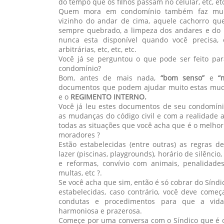
do tempo que os filhos passam no celular, etc, etc
Quem mora em condomínio também faz muit
vizinho do andar de cima, aquele cachorro que 
sempre quebrado, a limpeza dos andares e do h
nunca esta disponível quando você precisa,
arbitrárias, etc, etc, etc.
Você já se perguntou o que pode ser feito pa
condomínio?
Bom, antes de mais nada,
“bom senso”
e
“
documentos que podem ajudar muito estas mud
e o
REGIMENTO INTERNO.
Você já leu estes documentos de seu condomíni
as mudanças do código civil e com a realidade 
todas as situações que você acha que é o melhor
moradores ?
Estão estabelecidas (entre outras) as regras 
lazer (piscinas, playgrounds), horário de silênci
e reformas, convívio com animais, penalidade
multas, etc ?.
Se você acha que sim, então é só cobrar do Sínd
estabelecidas, caso contrário, você deve começa
condutas e procedimentos para que a vid
harmoniosa e prazerosa.
Começe por uma conversa com o Síndico que é o