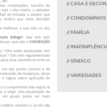
, etc.
// CASA E DECO
as reclamações: barulho do
late o dia inteiro, o elevador
all de entrada, o zelador que
// CONDOMÍNIOS
 o síndico que toma decisões
ra melhorar a sua vida no seu
// FAMÍLIA
muito diálogo”
, mas tem dois
anças, que são a
CONVENÇÃO
// INADIMPLÊNCI
o ? Eles estão atualizados com
atual ? Eles tem regulamentado
 para uma convivência entre os
// SÍNDICO
de uso das partes comuns e de
o, realização de mudanças, obras
// VARIEDADES
s e regras sobre aplicação de
ico o cumprimento das regras lá
r a exigir esta atualização de
a em grupo possa ser mais
 melhor caminho e, se ele não