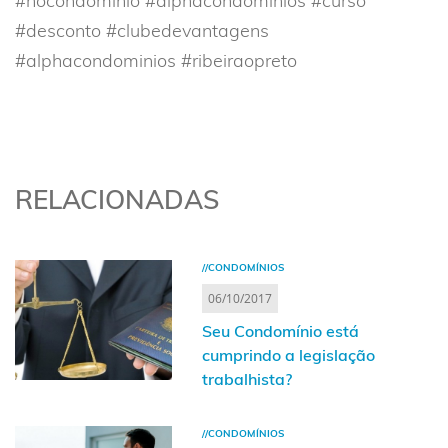
#nocondominio #alphacondominios #curso
#desconto #clubedevantagens
#alphacondominios #ribeiraopreto
RELACIONADAS
//CONDOMÍNIOS
06/10/2017
Seu Condomínio está
cumprindo a legislação
trabalhista?
//CONDOMÍNIOS